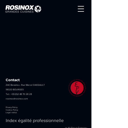
Contact
ZAC Beaulieu - Rue Marcel DASSAULT
18020 BOURGES
Tel.:
+33 (0)2 48 70 28 28
rosinox@rosinox.com
Privacy Policy
Cookie Policy
Legal notice
Index égalité professionnelle