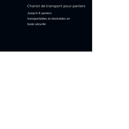
Chariot de transport pour paniers
Jusqu'à 6 paniers
transportables et stockables en
toute sécurité
EXEMPLES DE
RÉALISATIONS