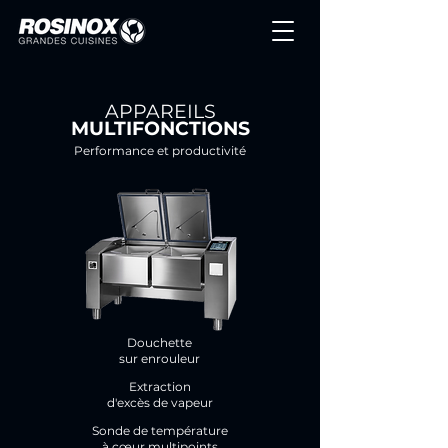
APPAREILS
MULTIFONCTIONS
Performance et productivité
Douchette
sur enrouleur
Extraction
d'excès de vapeur
Sonde de température
à cœur multipoints