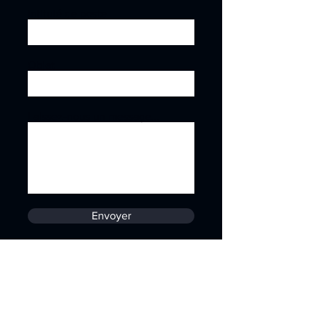
Intitulé de poste
Objet
Laissez-nous un message...
Envoyer
Contact
ZAC Beaulieu - Rue Marcel DASSAULT
18020 BOURGES