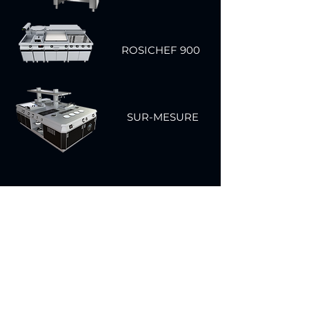
ROSICHEF 900
SUR-MESURE
Contact
ZAC Beaulieu - Rue Marcel DASSAULT
18020 BOURGES
Tél. :
+33 (0)2 48 70 28 28
rosinox@rosinox.com
Politique de confidentialité
Politique de cookies
Mentions légales
Index égalité professionnelle